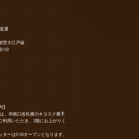
り直通
都営大江戸線
歩1分
案内】
客様は、JR南口改札横のキヨスク裏手
ご利用いただき、2階にお上がりく
ターは9:50オープンとなります。