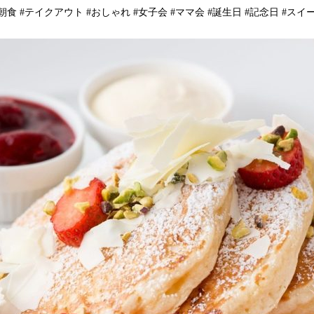
#朝食 #テイクアウト #おしゃれ #女子会 #ママ会 #誕生日 #記念日 #ス