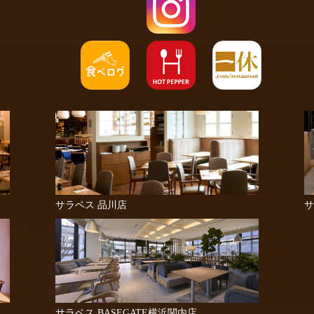
サラベス 品川店
サ
サラベス BASEGATE横浜関内店