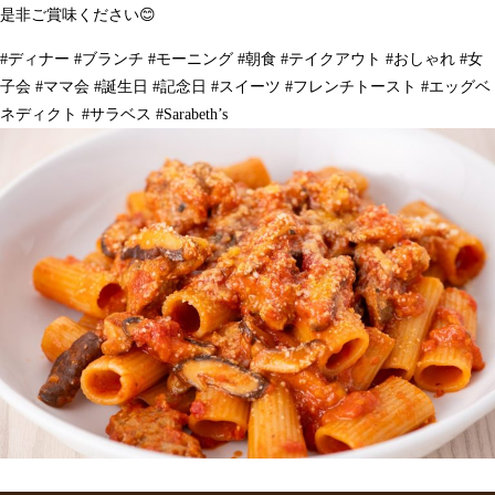
是非ご賞味ください😊
#ディナー #ブランチ #モーニング #朝食 #テイクアウト #おしゃれ #女
子会 #ママ会 #誕生日 #記念日 #スイーツ #フレンチトースト #エッグベ
ネディクト #サラベス #Sarabeth’s