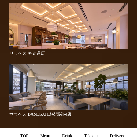
サラベス 表参道店
サラベス BASEGATE横浜関内店
TOP
Menu
Drink
Takeout
Delivery