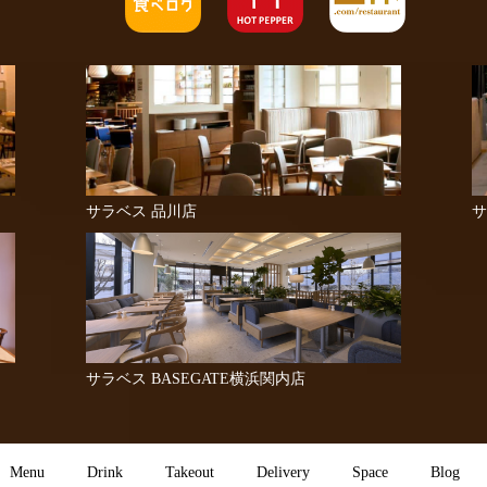
サラベス 品川店
サ
サラベス BASEGATE横浜関内店
Menu
Drink
Takeout
Delivery
Space
Blog