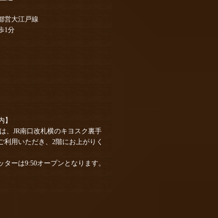
都営大江戸線
歩1分
案内】
客様は、JR南口改札横のキヨスク裏手
ご利用いただき、2階にお上がりく
ターは9:50オープンとなります。