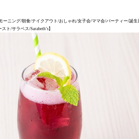
モーニング/朝食/テイクアウト/おしゃれ/女子会/ママ会/パーティー/誕生
サラベス/Sarabeth’s】