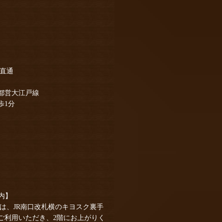
り直通
都営大江戸線
歩1分
案内】
客様は、JR南口改札横のキヨスク裏手
ご利用いただき、2階にお上がりく