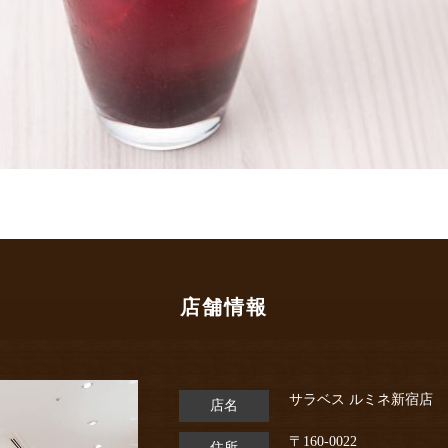
店舗情報
サラベス ルミネ新宿店
店名
〒160-0022
住所