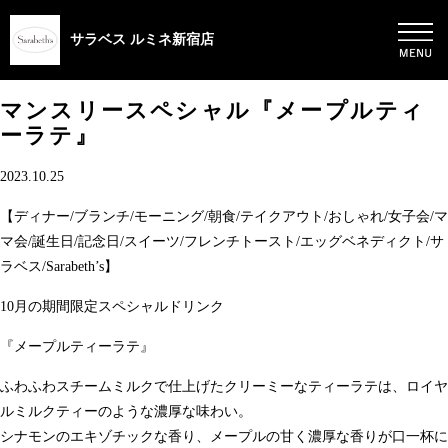
サラベス ルミネ新宿店
マンスリースペシャル『メープルティ
ーラテ』
2023.10.25
【ディナー/ブランチ/モーニング/朝食/テイクアウト/おしゃれ/女子会/マ
マ会/誕生日/記念日/スイーツ/フレンチトースト/エッグベネディクト/サ
ラベス/Sarabeth’s】
10月の期間限定スペシャルドリンク
『メープルティーラテ』
ふわふわスチームミルクで仕上げたクリーミーなティーラテは、ロイヤ
ルミルクティーのような濃厚な味わい。
シナモンのエキゾチックな香り、メープルの甘く濃厚な香りが口一杯に