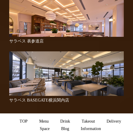
サラベス 表参道店
サラベス BASEGATE横浜関内店
TOP
Menu
Drink
Takeout
Delivery
Space
Blog
Information