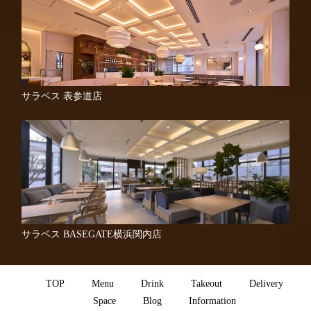
サラベス 表参道店
サラベス BASEGATE横浜関内店
TOP
Menu
Drink
Takeout
Delivery
Space
Blog
Information