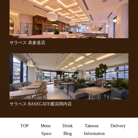
サラベス 表参道店
サラベス BASEGATE横浜関内店
TOP
Menu
Drink
Takeout
Delivery
Space
Blog
Information