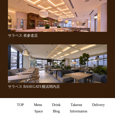
サラベス 表参道店
サラベス BASEGATE横浜関内店
TOP
Menu
Drink
Takeout
Delivery
Space
Blog
Information