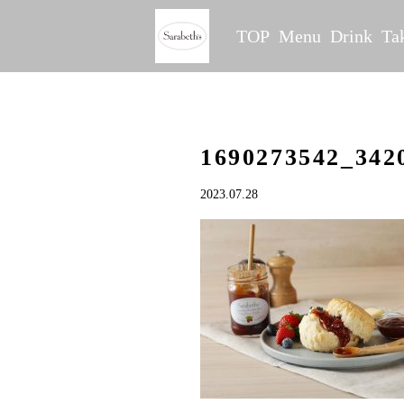
TOP
Menu
Drink
Ta
1690273542_342
2023.07.28