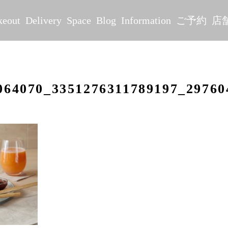
keout
Delivery
Space
Blog
Information
ご予約
店
064070_3351276311789197_29760