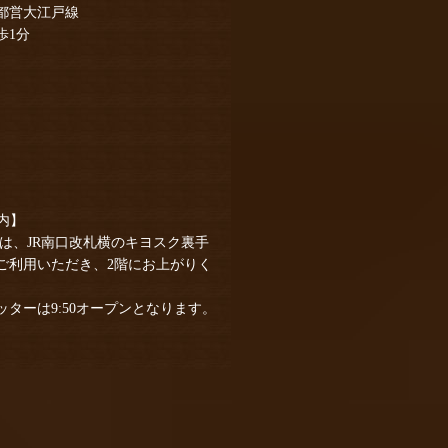
都営大江戸線
歩1分
案内】
客様は、JR南口改札横のキヨスク裏手
ご利用いただき、2階にお上がりく
ターは9:50オープンとなります。