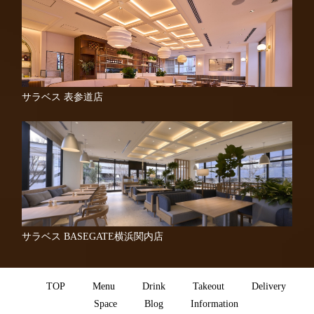
サラベス 表参道店
サラベス BASEGATE横浜関内店
TOP
Menu
Drink
Takeout
Delivery
Space
Blog
Information